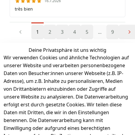
16.7.2026
très bien
1
2
3
4
5
...
9
Deine Privatsphäre ist uns wichtig
Wir verwenden Cookies und ähnliche Technologien auf
unserer Website und verarbeiten personenbezogene
EU-Verantwortlicher – hier klicken für Details
Daten von Besucher:innen unserer Webseite (z.B. IP-
Adresse), um z.B. Inhalte zu personalisieren, Medien
von Drittanbietern einzubinden oder Zugriffe auf
unsere Website zu analysieren. Die Datenverarbeitung
erfolgt erst durch gesetzte Cookies. Wir teilen diese
Daten mit Dritten, die wir in den Einstellungen
benennen. Die Datenverarbeitung kann mit
Heute bestellt,
100 Tage
Einwilligung oder aufgrund eines berechtigten
morgen geliefert
Umtauschrecht