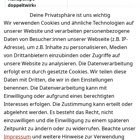
doppeltwirkend
Deine Privatsphäre ist uns wichtig
Wir verwenden Cookies und ähnliche Technologien auf
unserer Website und verarbeiten personenbezogene
3 Artikel von 3 Artikeln
Daten von Besucher:innen unserer Webseite (z.B. IP-
Adresse), um z.B. Inhalte zu personalisieren, Medien
von Drittanbietern einzubinden oder Zugriffe auf
1
unsere Website zu analysieren. Die Datenverarbeitung
erfolgt erst durch gesetzte Cookies. Wir teilen diese
Daten mit Dritten, die wir in den Einstellungen
benennen. Die Datenverarbeitung kann mit
Heute bestellt,
100 Tage
Einwilligung oder aufgrund eines berechtigten
morgen geliefert
Umtauschrecht
Interesses erfolgen. Die Zustimmung kann erteilt oder
Gratis Versand ab
abgelehnt werden. Es besteht das Recht, nicht
CHF 35.00
einzuwilligen und die Einwilligung zu einem späteren
Zeitpunkt zu ändern oder zu widerrufen. Beachte unser
Kundenservice
Informationen
Einkaufen
Zahlungsarten
Impressum
und weitere Hinweise zur Verwendung