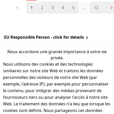
1
2
3
4
5
...
12
EU Responsible Person - click for details
Nous accordons une grande importance à votre vie
privée.
Nous utilisons des cookies et des technologies
similaires sur notre site Web et traitons les données
personnelles des visiteurs de notre site Web (par
exemple, l'adresse IP), par exemple pour personnaliser
Commandé
Retours sous 100
aujourd'hui, livré
le contenu, pour intégrer des médias provenant de
jours
demain
fournisseurs tiers ou pour analyser l'accès à notre site
Web. Le traitement des données n'a lieu que lorsque les
Livraison gratuite à
cookies sont définis. Nous partageons ces données
partir de CHF 35.00