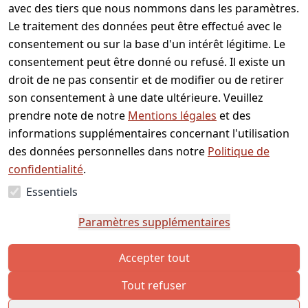
avec des tiers que nous nommons dans les paramètres.
Le traitement des données peut être effectué avec le
Service
Informations
Acheter
Modes de
clientèle
paiement
consentement ou sur la base d'un intérêt légitime. Le
À propos
Modes de
Vous avez
consentement peut être donné ou refusé. Il existe un
de nous
paiement
des
droit de ne pas consentir et de modifier ou de retirer
CGV
Informations
questions
son consentement à une date ultérieure. Veuillez
de livraison
Mentions
? Envoyez-
prendre note de notre
Mentions légales
et des
légales
nous un
informations supplémentaires concernant l'utilisation
Protection
message
des données personnelles dans notre
Politique de
des
ou utilisez
confidentialité
.
données
notre
Essentiels
formulaire
Contact
de
Paramètres supplémentaires
contact.
Accepter tout
Tout refuser