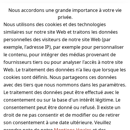
Nous vous souhaitons beaucoup de plaisir
Nous accordons une grande importance à votre vie
privée.
Votre équipe FREAKWAVE
Nous utilisons des cookies et des technologies
similaires sur notre site Web et traitons les données
personnelles des visiteurs de notre site Web (par
exemple, l'adresse IP), par exemple pour personnaliser
Commandé
Retours sous 100
aujourd'hui, livré
le contenu, pour intégrer des médias provenant de
jours
demain
fournisseurs tiers ou pour analyser l'accès à notre site
Web. Le traitement des données n'a lieu que lorsque les
Livraison gratuite à
cookies sont définis. Nous partageons ces données
partir de CHF 35.00
avec des tiers que nous nommons dans les paramètres.
Le traitement des données peut être effectué avec le
Service
Informations
Acheter
Modes de
clientèle
paiement
consentement ou sur la base d'un intérêt légitime. Le
À propos
Modes de
Vous avez
consentement peut être donné ou refusé. Il existe un
de nous
paiement
des
droit de ne pas consentir et de modifier ou de retirer
CGV
Informations
questions
son consentement à une date ultérieure. Veuillez
de livraison
Mentions
? Envoyez-