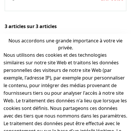
3 articles sur 3 articles
Nous accordons une grande importance à votre vie
1
privée.
Nous utilisons des cookies et des technologies
similaires sur notre site Web et traitons les données
personnelles des visiteurs de notre site Web (par
exemple, l'adresse IP), par exemple pour personnaliser
Commandé
Retours sous 100
aujourd'hui, livré
le contenu, pour intégrer des médias provenant de
jours
demain
fournisseurs tiers ou pour analyser l'accès à notre site
Web. Le traitement des données n'a lieu que lorsque les
Livraison gratuite à
cookies sont définis. Nous partageons ces données
partir de CHF 35.00
avec des tiers que nous nommons dans les paramètres.
Le traitement des données peut être effectué avec le
Service
Informations
Acheter
Modes de
clientèle
paiement