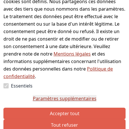
cookies sont définis. Nous partageons ces données
partir de CHF 35.00
avec des tiers que nous nommons dans les paramètres.
Le traitement des données peut être effectué avec le
Service
Informations
Acheter
Modes de
clientèle
paiement
consentement ou sur la base d'un intérêt légitime. Le
À propos
Modes de
Vous avez
consentement peut être donné ou refusé. Il existe un
de nous
paiement
des
droit de ne pas consentir et de modifier ou de retirer
CGV
Informations
questions
son consentement à une date ultérieure. Veuillez
de livraison
Mentions
? Envoyez-
prendre note de notre
Mentions légales
et des
légales
nous un
informations supplémentaires concernant l'utilisation
Protection
message
des données personnelles dans notre
Politique de
des
ou utilisez
confidentialité
.
données
notre
formulaire
Essentiels
Contact
de
Paramètres supplémentaires
contact.
Accepter tout
Tout refuser